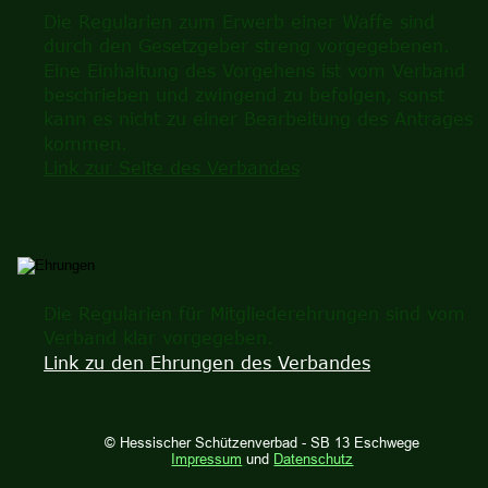
Die Regularien zum Erwerb einer Waffe sind 
durch den Gesetzgeber streng vorgegebenen. 
Eine Einhaltung des Vorgehens ist vom Verband 
beschrieben und zwingend zu befolgen, sonst 
kann es nicht zu einer Bearbeitung des Antrages 
kommen.
Link zur Seite des Verbandes
Die Regularien für Mitgliederehrungen sind vom 
Verband klar vorgegeben. 
Link zu den Ehrungen des Verbandes
© Hessischer Schützenverbad - SB 13 Eschwege
Impressum
und 
Datenschutz